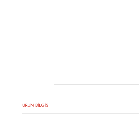
ÜRÜN BİLGİSİ
Bu ürünün fiyat bilgisi, resim, ürün açıklamalarında ve diğer konula
Görüş ve önerileriniz için teşekkür ederiz.