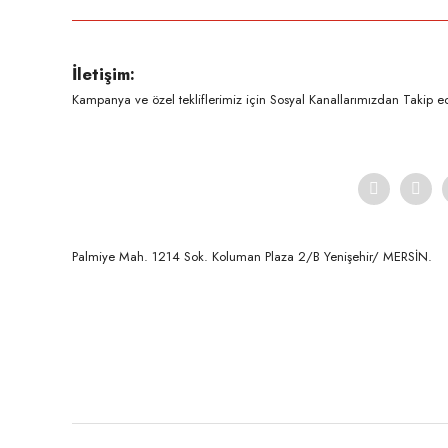
Ürün resmi kalitesiz, bozuk veya görüntülenemiyor.
İletişim:
Ürün açıklamasında eksik bilgiler bulunuyor.
Kampanya ve özel tekliflerimiz için Sosyal Kanallarımızdan Takip ede
Ürün bilgilerinde hatalar bulunuyor.
Ürün fiyatı diğer sitelerden daha pahalı.
Bu ürüne benzer farklı alternatifler olmalı.
Palmiye Mah. 1214 Sok. Koluman Plaza 2/B Yenişehir/ MERSİN.ㅤㅤㅤㅤㅤㅤㅤㅤㅤㅤㅤㅤㅤㅤㅤㅤㅤㅤㅤㅤㅤㅤㅤㅤㅤㅤㅤㅤㅤㅤㅤㅤㅤㅤㅤ ㅤㅤㅤㅤㅤㅤㅤㅤㅤㅤ