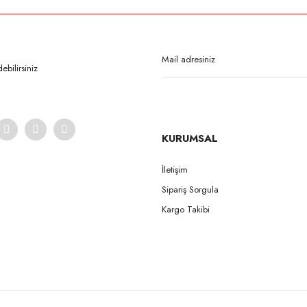
Bu ürüne ilk yorumu siz yapın!
Yorum Yaz
bilirsiniz
KURUMSAL
İletişim
Sipariş Sorgula
Gönder
Kargo Takibi