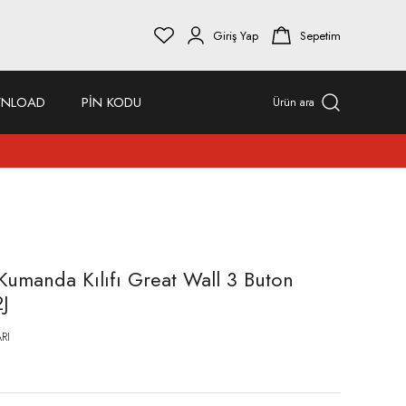
Giriş Yap
Sepetim
NLOAD
PİN KODU
Ürün ara
umanda Kılıfı Great Wall 3 Buton
J
RI