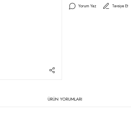
Yorum Yaz
Tavsiye Et
ÜRÜN YORUMLARI
rda yetersiz gördüğünüz noktaları öneri formunu kullanarak tarafımıza iletebilirsi