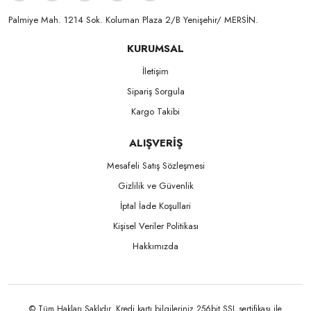
Palmiye Mah. 1214 Sok. Koluman Plaza 2/B Yenişehir/ MERSİN.ㅤㅤㅤㅤㅤㅤㅤㅤㅤㅤㅤㅤㅤㅤㅤㅤㅤㅤㅤㅤㅤㅤㅤㅤㅤㅤㅤㅤㅤㅤㅤㅤㅤㅤㅤ ㅤㅤㅤㅤㅤㅤㅤㅤㅤㅤ
KURUMSAL
İletişim
Sipariş Sorgula
Kargo Takibi
ALIŞVERİŞ
Mesafeli Satış Sözleşmesi
Gizlilik ve Güvenlik
İptal İade Koşullari
Kişisel Veriler Politikası
Hakkımızda
© Tüm Hakları Saklıdır. Kredi kartı bilgileriniz 256bit SSL sertifikası ile