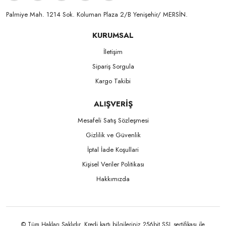
Palmiye Mah. 1214 Sok. Koluman Plaza 2/B Yenişehir/ MERSİN.ㅤㅤㅤㅤㅤㅤㅤㅤㅤㅤㅤㅤㅤㅤㅤㅤㅤㅤㅤㅤㅤㅤㅤㅤㅤㅤㅤㅤㅤㅤㅤㅤㅤㅤㅤ ㅤㅤㅤㅤㅤㅤㅤㅤㅤㅤ
KURUMSAL
İletişim
Sipariş Sorgula
Kargo Takibi
ALIŞVERİŞ
Mesafeli Satış Sözleşmesi
Gizlilik ve Güvenlik
İptal İade Koşullari
Kişisel Veriler Politikası
Hakkımızda
© Tüm Hakları Saklıdır. Kredi kartı bilgileriniz 256bit SSL sertifikası ile