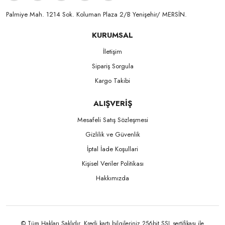
Palmiye Mah. 1214 Sok. Koluman Plaza 2/B Yenişehir/ MERSİN.ㅤㅤㅤㅤㅤㅤㅤㅤㅤㅤㅤㅤㅤㅤㅤㅤㅤㅤㅤㅤㅤㅤㅤㅤㅤㅤㅤㅤㅤㅤㅤㅤㅤㅤㅤ ㅤㅤㅤㅤㅤㅤㅤㅤㅤㅤ
KURUMSAL
İletişim
Sipariş Sorgula
Kargo Takibi
ALIŞVERİŞ
Mesafeli Satış Sözleşmesi
Gizlilik ve Güvenlik
İptal İade Koşullari
Kişisel Veriler Politikası
Hakkımızda
© Tüm Hakları Saklıdır. Kredi kartı bilgileriniz 256bit SSL sertifikası ile