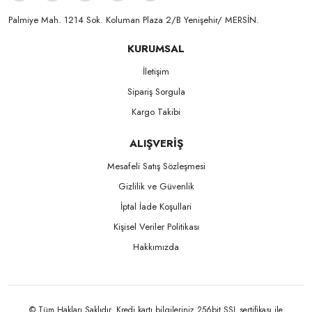
Palmiye Mah. 1214 Sok. Koluman Plaza 2/B Yenişehir/ MERSİN.ㅤㅤㅤㅤㅤㅤㅤㅤㅤㅤㅤㅤㅤㅤㅤㅤㅤㅤㅤㅤㅤㅤㅤㅤㅤㅤㅤㅤㅤㅤㅤㅤㅤㅤㅤ ㅤㅤㅤㅤㅤㅤㅤㅤㅤㅤ
KURUMSAL
İletişim
Sipariş Sorgula
Kargo Takibi
ALIŞVERİŞ
Mesafeli Satış Sözleşmesi
Gizlilik ve Güvenlik
İptal İade Koşullari
Kişisel Veriler Politikası
Hakkımızda
© Tüm Hakları Saklıdır. Kredi kartı bilgileriniz 256bit SSL sertifikası ile