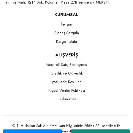
Palmiye Mah. 1214 Sok. Koluman Plaza 2/B Yenişehir/ MERSİN.ㅤㅤㅤㅤㅤㅤㅤㅤㅤㅤㅤㅤㅤㅤㅤㅤㅤㅤㅤㅤㅤㅤㅤㅤㅤㅤㅤㅤㅤㅤㅤㅤㅤㅤㅤ ㅤㅤㅤㅤㅤㅤㅤㅤㅤㅤ
KURUMSAL
İletişim
Sipariş Sorgula
Kargo Takibi
ALIŞVERİŞ
Mesafeli Satış Sözleşmesi
Gizlilik ve Güvenlik
İptal İade Koşullari
Kişisel Veriler Politikası
Hakkımızda
© Tüm Hakları Saklıdır. Kredi kartı bilgileriniz 256bit SSL sertifikası ile
korunmaktadır.