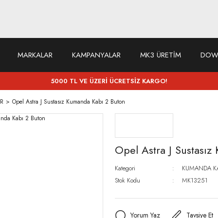
MARKALAR
KAMPANYALAR
MK3 ÜRETİM
DOW
5000 TL VE ÜZERİ ÜCRETSİZ KARGO!
R
Opel Astra J Sustasız Kumanda Kabı 2 Buton
Opel Astra J Sustası
Kategori
KUMANDA K
Stok Kodu
MK13251
Yorum Yaz
Tavsiye Et