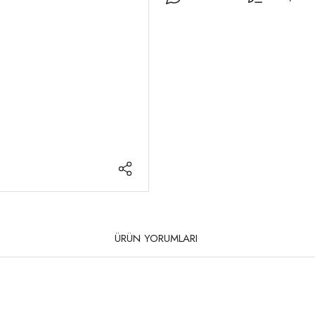
ÜRÜN YORUMLARI
rda yetersiz gördüğünüz noktaları öneri formunu kullanarak tarafımıza iletebilirsi