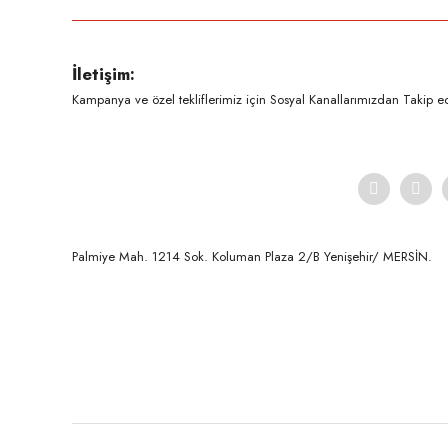
Ürün resmi kalitesiz, bozuk veya görüntülenemiyor.
İletişim:
Ürün açıklamasında eksik bilgiler bulunuyor.
Kampanya ve özel tekliflerimiz için Sosyal Kanallarımızdan Takip ede
Ürün bilgilerinde hatalar bulunuyor.
Ürün fiyatı diğer sitelerden daha pahalı.
Bu ürüne benzer farklı alternatifler olmalı.
Palmiye Mah. 1214 Sok. Koluman Plaza 2/B Yenişehir/ MERSİN.ㅤㅤㅤㅤㅤㅤㅤㅤㅤㅤㅤㅤㅤㅤㅤㅤㅤㅤㅤㅤㅤㅤㅤㅤㅤㅤㅤㅤㅤㅤㅤㅤㅤㅤㅤ ㅤㅤㅤㅤㅤㅤㅤㅤㅤㅤ