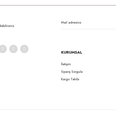
Bu ürüne ilk yorumu siz yapın!
Yorum Yaz
bilirsiniz
KURUMSAL
İletişim
Sipariş Sorgula
Gönder
Kargo Takibi