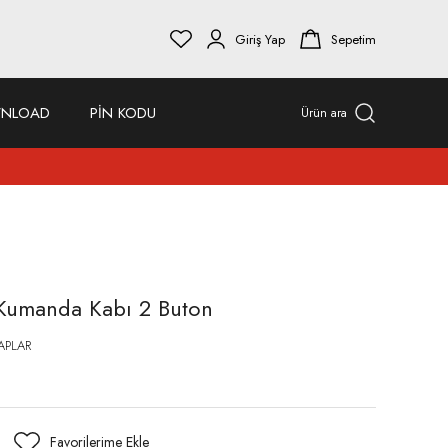
Giriş Yap
Sepetim
NLOAD
PİN KODU
Ürün ara
z Kumanda Kabı 2 Buton
APLAR