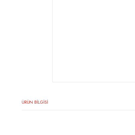
ÜRÜN BİLGİSİ
Bu ürünün fiyat bilgisi, resim, ürün açıklamalarında ve diğer konula
Görüş ve önerileriniz için teşekkür ederiz.