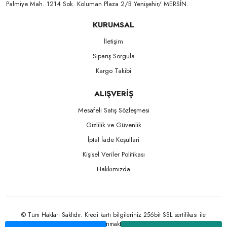
Palmiye Mah. 1214 Sok. Koluman Plaza 2/B Yenişehir/ MERSİN.ㅤㅤㅤㅤㅤㅤㅤㅤㅤㅤㅤㅤㅤㅤㅤㅤㅤㅤㅤㅤㅤㅤㅤㅤㅤㅤㅤㅤㅤㅤㅤㅤㅤㅤㅤ ㅤㅤㅤㅤㅤㅤㅤㅤㅤㅤ
KURUMSAL
İletişim
Sipariş Sorgula
Kargo Takibi
ALIŞVERİŞ
Mesafeli Satış Sözleşmesi
Gizlilik ve Güvenlik
İptal İade Koşullari
Kişisel Veriler Politikası
Hakkımızda
© Tüm Hakları Saklıdır. Kredi kartı bilgileriniz 256bit SSL sertifikası ile
korunmaktadır.