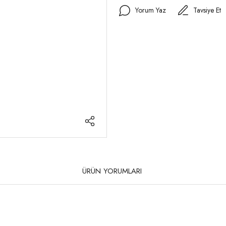
Yorum Yaz
Tavsiye Et
ÜRÜN YORUMLARI
rda yetersiz gördüğünüz noktaları öneri formunu kullanarak tarafımıza iletebilirsi