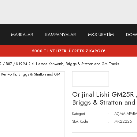
MARKALAR
KAMPANYALAR
MK3 ÜRETİM
DOW
5000 TL VE ÜZERİ ÜCRETSİZ KARGO!
5R / B87 / K1994 2 si 1 arada Kenworth, Briggs & Stratton and GM Trucks
Orijinal Lishi GM25R 
Briggs & Stratton an
Kategori
AÇMA APARA
Stok Kodu
MK22225