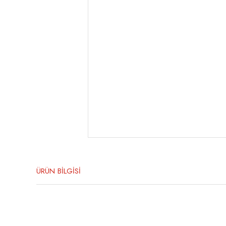
ÜRÜN BİLGİSİ
Bu ürünün fiyat bilgisi, resim, ürün açıklamalarında ve diğer konula
Görüş ve önerileriniz için teşekkür ederiz.