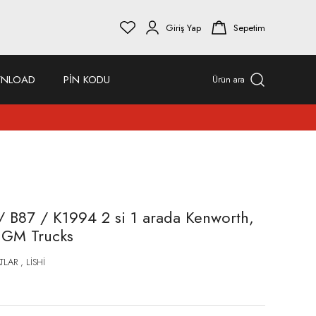
Giriş Yap
Sepetim
NLOAD
PİN KODU
Ürün ara
/ B87 / K1994 2 si 1 arada Kenworth,
d GM Trucks
TLAR
,
LİSHİ