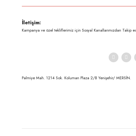
Ürün resmi kalitesiz, bozuk veya görüntülenemiyor.
İletişim:
Ürün açıklamasında eksik bilgiler bulunuyor.
Kampanya ve özel tekliflerimiz için Sosyal Kanallarımızdan Takip ede
Ürün bilgilerinde hatalar bulunuyor.
Ürün fiyatı diğer sitelerden daha pahalı.
Bu ürüne benzer farklı alternatifler olmalı.
Palmiye Mah. 1214 Sok. Koluman Plaza 2/B Yenişehir/ MERSİN.ㅤㅤㅤㅤㅤㅤㅤㅤㅤㅤㅤㅤㅤㅤㅤㅤㅤㅤㅤㅤㅤㅤㅤㅤㅤㅤㅤㅤㅤㅤㅤㅤㅤㅤㅤ ㅤㅤㅤㅤㅤㅤㅤㅤㅤㅤ