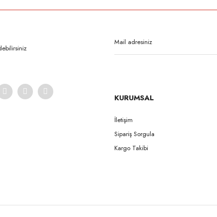
Bu ürüne ilk yorumu siz yapın!
Yorum Yaz
bilirsiniz
KURUMSAL
İletişim
Sipariş Sorgula
Gönder
Kargo Takibi