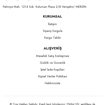
Palmiye Mah. 1214 Sok. Koluman Plaza 2/B Yenişehir/ MERSİN.ㅤㅤㅤㅤㅤㅤㅤㅤㅤㅤㅤㅤㅤㅤㅤㅤㅤㅤㅤㅤㅤㅤㅤㅤㅤㅤㅤㅤㅤㅤㅤㅤㅤㅤㅤ ㅤㅤㅤㅤㅤㅤㅤㅤㅤㅤ
KURUMSAL
İletişim
Sipariş Sorgula
Kargo Takibi
ALIŞVERİŞ
Mesafeli Satış Sözleşmesi
Gizlilik ve Güvenlik
İptal İade Koşullari
Kişisel Veriler Politikası
Hakkımızda
© Tüm Hakları Saklıdır. Kredi kartı bilgileriniz 256bit SSL sertifikası ile