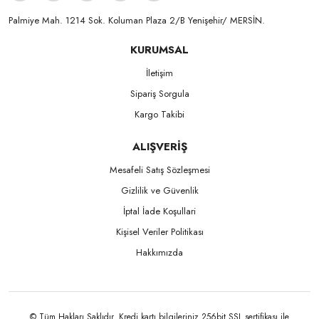
Palmiye Mah. 1214 Sok. Koluman Plaza 2/B Yenişehir/ MERSİN.ㅤㅤㅤㅤㅤㅤㅤㅤㅤㅤㅤㅤㅤㅤㅤㅤㅤㅤㅤㅤㅤㅤㅤㅤㅤㅤㅤㅤㅤㅤㅤㅤㅤㅤㅤ ㅤㅤㅤㅤㅤㅤㅤㅤㅤㅤ
KURUMSAL
İletişim
Sipariş Sorgula
Kargo Takibi
ALIŞVERİŞ
Mesafeli Satış Sözleşmesi
Gizlilik ve Güvenlik
İptal İade Koşullari
Kişisel Veriler Politikası
Hakkımızda
© Tüm Hakları Saklıdır. Kredi kartı bilgileriniz 256bit SSL sertifikası ile