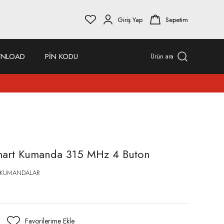
Giriş Yap
Sepetim
NLOAD
PİN KODU
Ürün ara
mart Kumanda 315 MHz 4 Buton
 KUMANDALAR