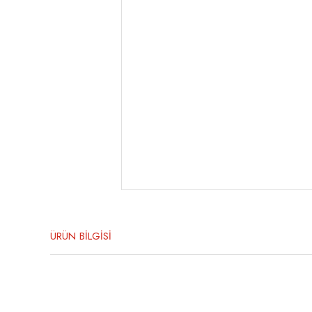
ÜRÜN BİLGİSİ
Bu ürünün fiyat bilgisi, resim, ürün açıklamalarında ve diğer konula
Görüş ve önerileriniz için teşekkür ederiz.