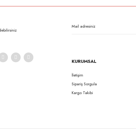
Bu ürüne ilk yorumu siz yapın!
Yorum Yaz
bilirsiniz
KURUMSAL
İletişim
Sipariş Sorgula
Gönder
Kargo Takibi