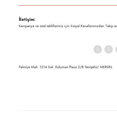
Ürün resmi kalitesiz, bozuk veya görüntülenemiyor.
İletişim:
Ürün açıklamasında eksik bilgiler bulunuyor.
Kampanya ve özel tekliflerimiz için Sosyal Kanallarımızdan Takip ede
Ürün bilgilerinde hatalar bulunuyor.
Ürün fiyatı diğer sitelerden daha pahalı.
Bu ürüne benzer farklı alternatifler olmalı.
Palmiye Mah. 1214 Sok. Koluman Plaza 2/B Yenişehir/ MERSİN.ㅤㅤㅤㅤㅤㅤㅤㅤㅤㅤㅤㅤㅤㅤㅤㅤㅤㅤㅤㅤㅤㅤㅤㅤㅤㅤㅤㅤㅤㅤㅤㅤㅤㅤㅤ ㅤㅤㅤㅤㅤㅤㅤㅤㅤㅤ