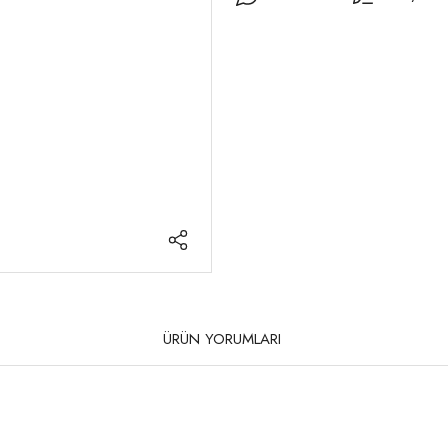
ÜRÜN YORUMLARI
rda yetersiz gördüğünüz noktaları öneri formunu kullanarak tarafımıza iletebilirsi