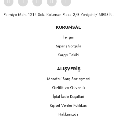
Palmiye Mah. 1214 Sok. Koluman Plaza 2/B Yenişehir/ MERSİN.ㅤㅤㅤㅤㅤㅤㅤㅤㅤㅤㅤㅤㅤㅤㅤㅤㅤㅤㅤㅤㅤㅤㅤㅤㅤㅤㅤㅤㅤㅤㅤㅤㅤㅤㅤ ㅤㅤㅤㅤㅤㅤㅤㅤㅤㅤ
KURUMSAL
İletişim
Sipariş Sorgula
Kargo Takibi
ALIŞVERİŞ
Mesafeli Satış Sözleşmesi
Gizlilik ve Güvenlik
İptal İade Koşullari
Kişisel Veriler Politikası
Hakkımızda