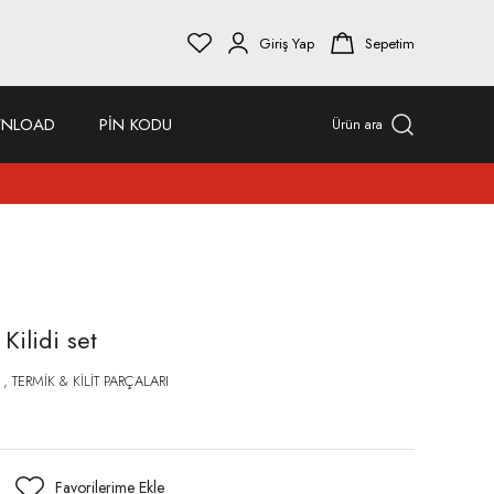
Giriş Yap
Sepetim
NLOAD
PİN KODU
Ürün ara
Kilidi set
,
TERMİK & KİLİT PARÇALARI