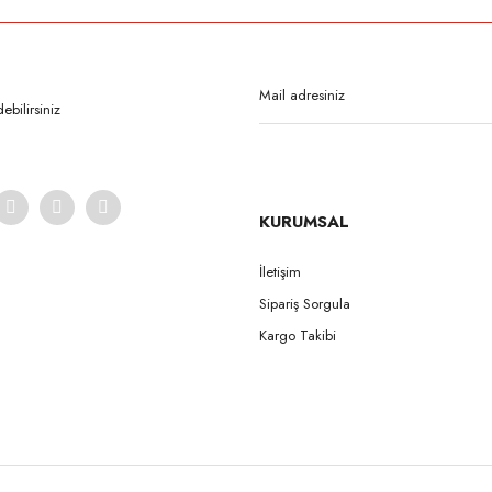
Bu ürüne ilk yorumu siz yapın!
Yorum Yaz
bilirsiniz
KURUMSAL
İletişim
Sipariş Sorgula
Gönder
Kargo Takibi