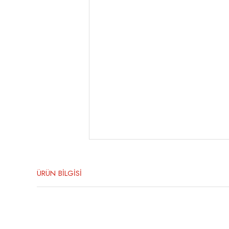
ÜRÜN BİLGİSİ
Bu ürünün fiyat bilgisi, resim, ürün açıklamalarında ve diğer konula
Görüş ve önerileriniz için teşekkür ederiz.