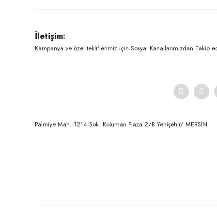
Ürün resmi kalitesiz, bozuk veya görüntülenemiyor.
İletişim:
Ürün açıklamasında eksik bilgiler bulunuyor.
Kampanya ve özel tekliflerimiz için Sosyal Kanallarımızdan Takip ede
Ürün bilgilerinde hatalar bulunuyor.
Ürün fiyatı diğer sitelerden daha pahalı.
Bu ürüne benzer farklı alternatifler olmalı.
Palmiye Mah. 1214 Sok. Koluman Plaza 2/B Yenişehir/ MERSİN.ㅤㅤㅤㅤㅤㅤㅤㅤㅤㅤㅤㅤㅤㅤㅤㅤㅤㅤㅤㅤㅤㅤㅤㅤㅤㅤㅤㅤㅤㅤㅤㅤㅤㅤㅤ ㅤㅤㅤㅤㅤㅤㅤㅤㅤㅤ