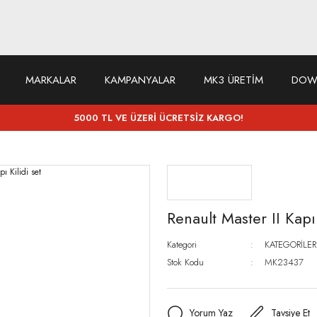
MARKALAR
KAMPANYALAR
MK3 ÜRETİM
DOW
5000 TL VE ÜZERİ ÜCRETSİZ KARGO!
Renault Master II Kapı 
Kategori
KATEGORİLER
Stok Kodu
MK23437
Yorum Yaz
Tavsiye Et