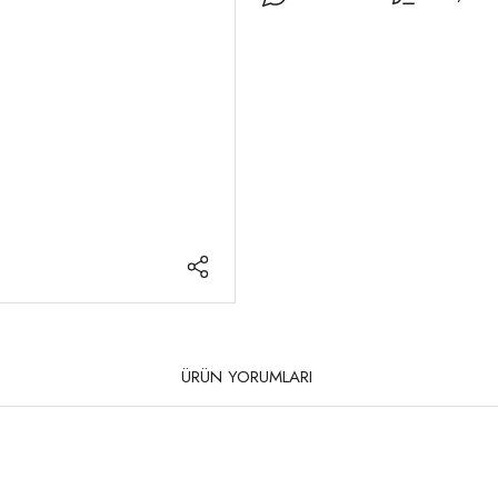
ÜRÜN YORUMLARI
rda yetersiz gördüğünüz noktaları öneri formunu kullanarak tarafımıza iletebilirsi