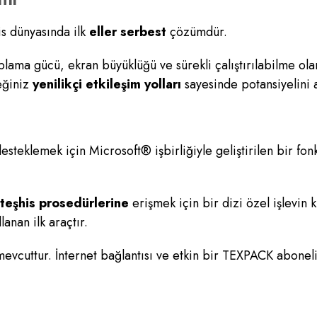
is dünyasında ilk
eller serbest
çözümdür.
aplama gücü, ekran büyüklüğü ve sürekli çalıştırılabilme olan
eğiniz
yenilikçi etkileşim yolları
sayesinde potansiyelini a
steklemek için Microsoft® işbirliğiyle geliştirilen bir fo
 teşhis prosedürlerine
erişmek için bir dizi özel işlevin k
lanan ilk araçtır.
 mevcuttur. İnternet bağlantısı ve etkin bir TEXPACK aboneli