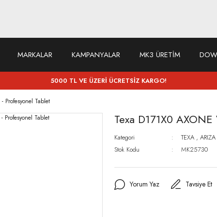
MARKALAR
KAMPANYALAR
MK3 ÜRETİM
DOW
5000 TL VE ÜZERİ ÜCRETSİZ KARGO!
 Profesyonel Tablet
Texa D171X0 AXONE V
Kategori
TEXA
,
ARIZA
Stok Kodu
MK25730
Yorum Yaz
Tavsiye Et