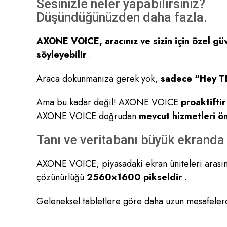
Sesinizle neler yapabilirsiniz?
Düşündüğünüzden daha fazla.
AXONE VOICE, aracınız ve sizin için özel gü
söyleyebilir
.
Araca dokunmanıza gerek yok,
sadece “Hey TE
Ama bu kadar değil! AXONE VOICE
proaktiftir
AXONE VOICE doğrudan
mevcut hizmetleri ön
Tanı ve veritabanı büyük ekranda
AXONE VOICE, piyasadaki ekran üniteleri arasın
çözünürlüğü
2560×1600 pikseldir
.
Geleneksel tabletlere göre daha uzun mesafelerd