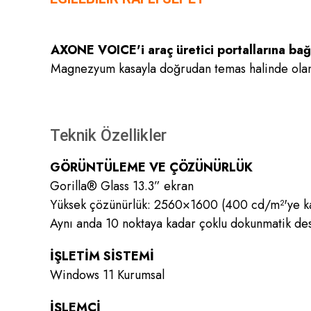
AXONE VOICE'i araç üretici portallarına bağl
Magnezyum kasayla doğrudan temas halinde olan y
Teknik Özellikler
GÖRÜNTÜLEME VE ÇÖZÜNÜRLÜK
Gorilla® Glass 13.3” ekran
Yüksek çözünürlük: 2560×1600 (400 cd/m²'ye ka
Aynı anda 10 noktaya kadar çoklu dokunmatik de
İŞLETİM SİSTEMİ
Windows 11 Kurumsal
İŞLEMCİ