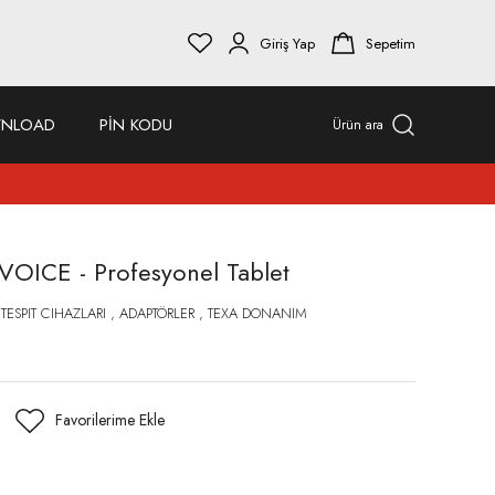
Giriş Yap
Sepetim
NLOAD
PİN KODU
Ürün ara
OICE - Profesyonel Tablet
 TESPIT CIHAZLARI
,
ADAPTÖRLER
,
TEXA DONANIM