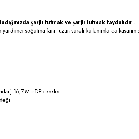
adığınızda şarjlı tutmak ve şarjlı tutmak faydalıdır
.
ardımcı soğutma fanı, uzun süreli kullanımlarda kasanın se
dar) 16,7 M eDP renkleri
steği