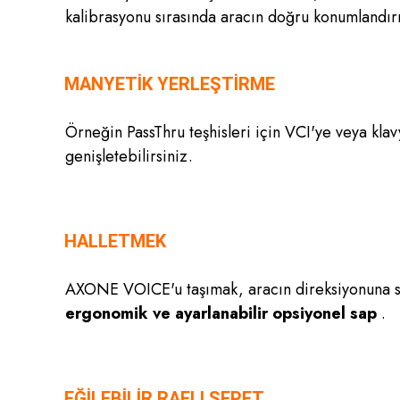
kalibrasyonu sırasında aracın doğru konumlandırı
MANYETİK YERLEŞTİRME
Örneğin PassThru teşhisleri için VCI'ye veya klav
genişletebilirsiniz.
HALLETMEK
AXONE VOICE'u taşımak, aracın direksiyonuna sab
ergonomik ve ayarlanabilir opsiyonel sap
.
EĞİLEBİLİR RAFLI SEPET