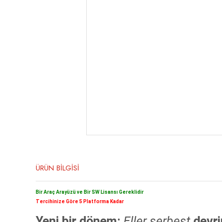
ÜRÜN BİLGİSİ
Bir Araç Arayüzü ve Bir SW Lisansı Gereklidir
Tercihinize Göre 5 Platforma Kadar
Yeni bir dönem:
Eller serbest
devr