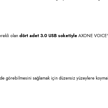
erekli olan
dört adet 3.0 USB soketiyle
AXONE VOICE'un
lde görebilmesini sağlamak için düzensiz yüzeylere koyma