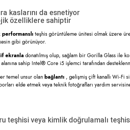
ra kaslarını da esnetiyor
k özelliklere sahiptir
 performanslı
teşhis görüntüleme ünitesi olmak üzere üret
kesin gibi görünüyor.
if ekranla
donatılmış olup, sağlam bir Gorilla Glass ile k
lanına sahip Intel® Core i5 işlemci tarafından desteklen
ğer temel unsur olan
bağlantı
, gelişmiş çift kanallı Wi-Fi
orları elde etmek veya teknik fotoğrafları yardım servisine
 teşhisi veya kimlik doğrulamalı teşhi