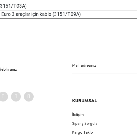
 (3151/T03A)
uro 3 araçlar için kablo (3151/T09A)
rda yetersiz gördüğünüz noktaları öneri formunu kullanarak tarafımıza iletebilirsi
Bu ürüne ilk yorumu siz yapın!
Yorum Yaz
bilirsiniz
KURUMSAL
İletişim
Sipariş Sorgula
Gönder
Kargo Takibi