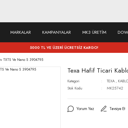
MARKALAR
KAMPANYALAR
MK3 ÜRETİM
DOW
5000 TL VE ÜZERİ ÜCRETSİZ KARGO!
kımı TXTS Ve Nano S 3904795
Texa Hafif Ticari Ka
Kategori
TEXA
,
KABL
Stok Kodu
MK25742
Yorum Yaz
Tavsiye Et