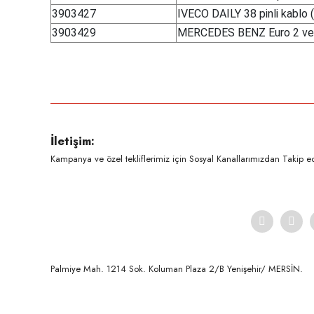
3903427
IVECO DAILY 38 pinli kablo
3903429
MERCEDES BENZ Euro 2 ve E
Bu ürünün fiyat bilgisi, resim, ürün açıklamalarında ve diğer konula
Görüş ve önerileriniz için teşekkür ederiz.
Ürün resmi kalitesiz, bozuk veya görüntülenemiyor.
İletişim:
Ürün açıklamasında eksik bilgiler bulunuyor.
Kampanya ve özel tekliflerimiz için Sosyal Kanallarımızdan Takip ede
Ürün bilgilerinde hatalar bulunuyor.
Ürün fiyatı diğer sitelerden daha pahalı.
Bu ürüne benzer farklı alternatifler olmalı.
Palmiye Mah. 1214 Sok. Koluman Plaza 2/B Yenişehir/ MERSİN.ㅤㅤㅤㅤㅤㅤㅤㅤㅤㅤㅤㅤㅤㅤㅤㅤㅤㅤㅤㅤㅤㅤㅤㅤㅤㅤㅤㅤㅤㅤㅤㅤㅤㅤㅤ ㅤㅤㅤㅤㅤㅤㅤㅤㅤㅤ