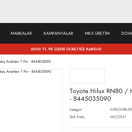
MARKALAR
KAMPANYALAR
MK3 ÜRETİM
DOW
5000 TL VE ÜZERİ ÜCRETSİZ KARGO!
arş Anahtarı 7 Pin - 8445035090
Toyota Hilux RN80 / 
- 8445035090
Kategori
KATEGORİLER
Stok Kodu
MK23561