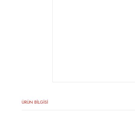
ÜRÜN BİLGİSİ
Bu ürünün fiyat bilgisi, resim, ürün açıklamalarında ve diğer konula
Görüş ve önerileriniz için teşekkür ederiz.