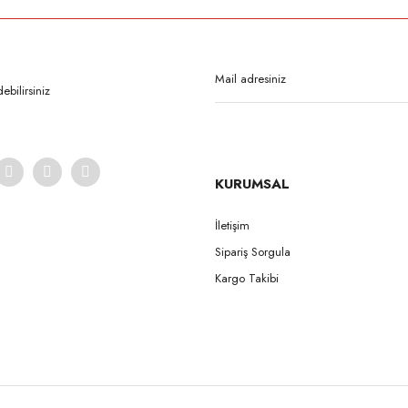
Bu ürüne ilk yorumu siz yapın!
Yorum Yaz
bilirsiniz
KURUMSAL
İletişim
Sipariş Sorgula
Gönder
Kargo Takibi