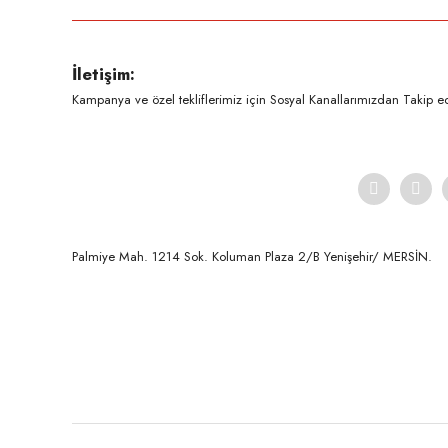
Ürün resmi kalitesiz, bozuk veya görüntülenemiyor.
İletişim:
Ürün açıklamasında eksik bilgiler bulunuyor.
Kampanya ve özel tekliflerimiz için Sosyal Kanallarımızdan Takip ede
Ürün bilgilerinde hatalar bulunuyor.
Ürün fiyatı diğer sitelerden daha pahalı.
Bu ürüne benzer farklı alternatifler olmalı.
Palmiye Mah. 1214 Sok. Koluman Plaza 2/B Yenişehir/ MERSİN.ㅤㅤㅤㅤㅤㅤㅤㅤㅤㅤㅤㅤㅤㅤㅤㅤㅤㅤㅤㅤㅤㅤㅤㅤㅤㅤㅤㅤㅤㅤㅤㅤㅤㅤㅤ ㅤㅤㅤㅤㅤㅤㅤㅤㅤㅤ