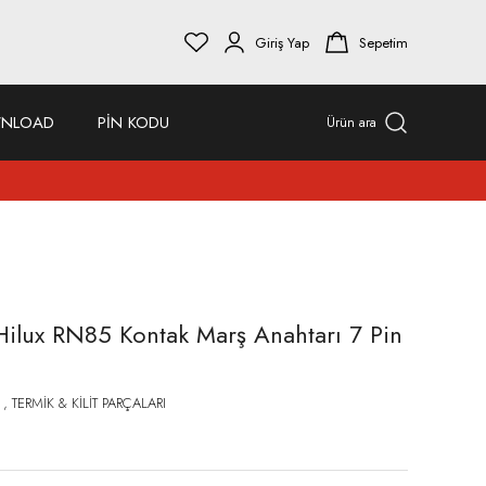
Giriş Yap
Sepetim
NLOAD
PİN KODU
Ürün ara
Hilux RN85 Kontak Marş Anahtarı 7 Pin
,
TERMİK & KİLİT PARÇALARI