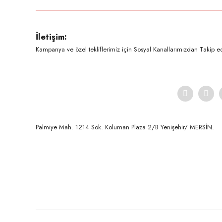
Ürün resmi kalitesiz, bozuk veya görüntülenemiyor.
İletişim:
Ürün açıklamasında eksik bilgiler bulunuyor.
Kampanya ve özel tekliflerimiz için Sosyal Kanallarımızdan Takip ede
Ürün bilgilerinde hatalar bulunuyor.
Ürün fiyatı diğer sitelerden daha pahalı.
Bu ürüne benzer farklı alternatifler olmalı.
Palmiye Mah. 1214 Sok. Koluman Plaza 2/B Yenişehir/ MERSİN.ㅤㅤㅤㅤㅤㅤㅤㅤㅤㅤㅤㅤㅤㅤㅤㅤㅤㅤㅤㅤㅤㅤㅤㅤㅤㅤㅤㅤㅤㅤㅤㅤㅤㅤㅤ ㅤㅤㅤㅤㅤㅤㅤㅤㅤㅤ