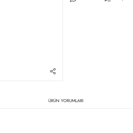
ÜRÜN YORUMLARI
rda yetersiz gördüğünüz noktaları öneri formunu kullanarak tarafımıza iletebilirsi