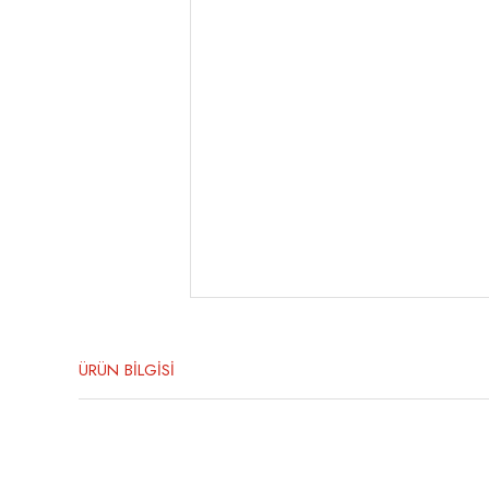
ÜRÜN BİLGİSİ
Bu ürünün fiyat bilgisi, resim, ürün açıklamalarında ve diğer konula
Görüş ve önerileriniz için teşekkür ederiz.