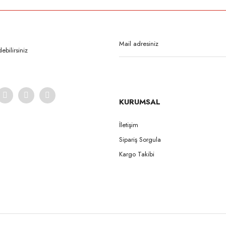
Bu ürüne ilk yorumu siz yapın!
Yorum Yaz
bilirsiniz
KURUMSAL
İletişim
Sipariş Sorgula
Gönder
Kargo Takibi