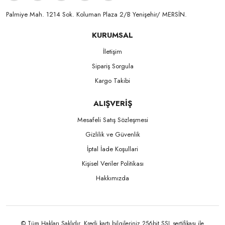
Palmiye Mah. 1214 Sok. Koluman Plaza 2/B Yenişehir/ MERSİN.ㅤㅤㅤㅤㅤㅤㅤㅤㅤㅤㅤㅤㅤㅤㅤㅤㅤㅤㅤㅤㅤㅤㅤㅤㅤㅤㅤㅤㅤㅤㅤㅤㅤㅤㅤ ㅤㅤㅤㅤㅤㅤㅤㅤㅤㅤ
KURUMSAL
İletişim
Sipariş Sorgula
Kargo Takibi
ALIŞVERİŞ
Mesafeli Satış Sözleşmesi
Gizlilik ve Güvenlik
İptal İade Koşullari
Kişisel Veriler Politikası
Hakkımızda
© Tüm Hakları Saklıdır. Kredi kartı bilgileriniz 256bit SSL sertifikası ile