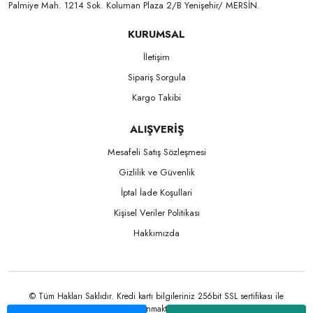
Palmiye Mah. 1214 Sok. Koluman Plaza 2/B Yenişehir/ MERSİN.ㅤㅤㅤㅤㅤㅤㅤㅤㅤㅤㅤㅤㅤㅤㅤㅤㅤㅤㅤㅤㅤㅤㅤㅤㅤㅤㅤㅤㅤㅤㅤㅤㅤㅤㅤ ㅤㅤㅤㅤㅤㅤㅤㅤㅤㅤ
KURUMSAL
İletişim
Sipariş Sorgula
Kargo Takibi
ALIŞVERİŞ
Mesafeli Satış Sözleşmesi
Gizlilik ve Güvenlik
İptal İade Koşullari
Kişisel Veriler Politikası
Hakkımızda
© Tüm Hakları Saklıdır. Kredi kartı bilgileriniz 256bit SSL sertifikası ile
korunmaktadır.