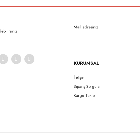
Bu ürüne ilk yorumu siz yapın!
Yorum Yaz
bilirsiniz
KURUMSAL
İletişim
Sipariş Sorgula
Gönder
Kargo Takibi