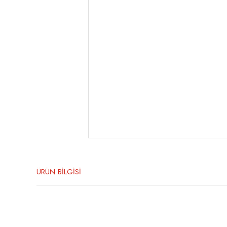
ÜRÜN BİLGİSİ
Bu ürünün fiyat bilgisi, resim, ürün açıklamalarında ve diğer konula
Görüş ve önerileriniz için teşekkür ederiz.