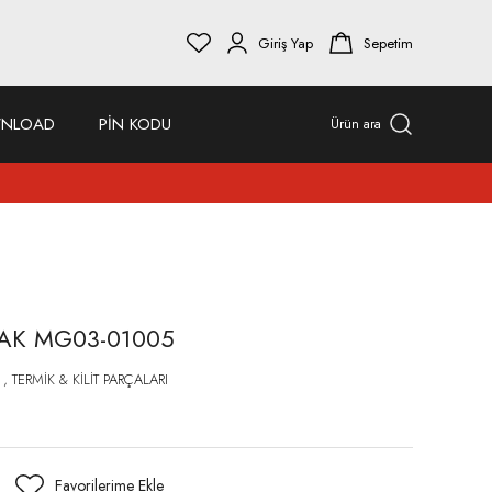
Giriş Yap
Sepetim
NLOAD
PİN KODU
Ürün ara
AK MG03-01005
,
TERMİK & KİLİT PARÇALARI