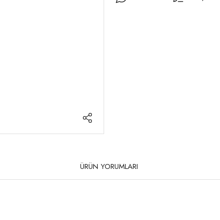
ÜRÜN YORUMLARI
rda yetersiz gördüğünüz noktaları öneri formunu kullanarak tarafımıza iletebilirsi