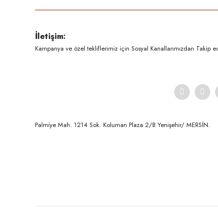
Ürün resmi kalitesiz, bozuk veya görüntülenemiyor.
İletişim:
Ürün açıklamasında eksik bilgiler bulunuyor.
Kampanya ve özel tekliflerimiz için Sosyal Kanallarımızdan Takip ede
Ürün bilgilerinde hatalar bulunuyor.
Ürün fiyatı diğer sitelerden daha pahalı.
Bu ürüne benzer farklı alternatifler olmalı.
Palmiye Mah. 1214 Sok. Koluman Plaza 2/B Yenişehir/ MERSİN.ㅤㅤㅤㅤㅤㅤㅤㅤㅤㅤㅤㅤㅤㅤㅤㅤㅤㅤㅤㅤㅤㅤㅤㅤㅤㅤㅤㅤㅤㅤㅤㅤㅤㅤㅤ ㅤㅤㅤㅤㅤㅤㅤㅤㅤㅤ