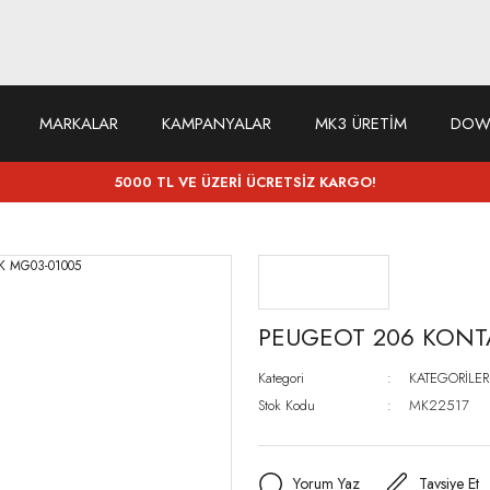
MARKALAR
KAMPANYALAR
MK3 ÜRETİM
DOW
5000 TL VE ÜZERİ ÜCRETSİZ KARGO!
PEUGEOT 206 KONT
Kategori
KATEGORİLER
Stok Kodu
MK22517
Yorum Yaz
Tavsiye Et