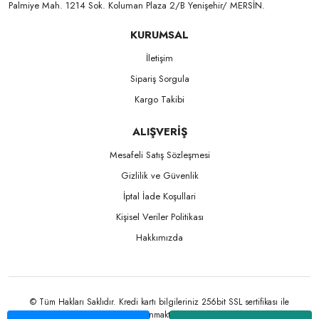
Palmiye Mah. 1214 Sok. Koluman Plaza 2/B Yenişehir/ MERSİN.ㅤㅤㅤㅤㅤㅤㅤㅤㅤㅤㅤㅤㅤㅤㅤㅤㅤㅤㅤㅤㅤㅤㅤㅤㅤㅤㅤㅤㅤㅤㅤㅤㅤㅤㅤ ㅤㅤㅤㅤㅤㅤㅤㅤㅤㅤ
KURUMSAL
İletişim
Sipariş Sorgula
Kargo Takibi
ALIŞVERİŞ
Mesafeli Satış Sözleşmesi
Gizlilik ve Güvenlik
İptal İade Koşullari
Kişisel Veriler Politikası
Hakkımızda
© Tüm Hakları Saklıdır. Kredi kartı bilgileriniz 256bit SSL sertifikası ile
korunmaktadır.