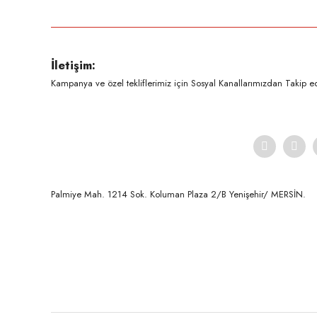
Görüş ve önerileriniz için teşekkür ederiz.
Ürün resmi kalitesiz, bozuk veya görüntülenemiyor.
İletişim:
Ürün açıklamasında eksik bilgiler bulunuyor.
Kampanya ve özel tekliflerimiz için Sosyal Kanallarımızdan Takip ede
Ürün bilgilerinde hatalar bulunuyor.
Ürün fiyatı diğer sitelerden daha pahalı.
Bu ürüne benzer farklı alternatifler olmalı.
Palmiye Mah. 1214 Sok. Koluman Plaza 2/B Yenişehir/ MERSİN.ㅤㅤㅤㅤㅤㅤㅤㅤㅤㅤㅤㅤㅤㅤㅤㅤㅤㅤㅤㅤㅤㅤㅤㅤㅤㅤㅤㅤㅤㅤㅤㅤㅤㅤㅤ ㅤㅤㅤㅤㅤㅤㅤㅤㅤㅤ