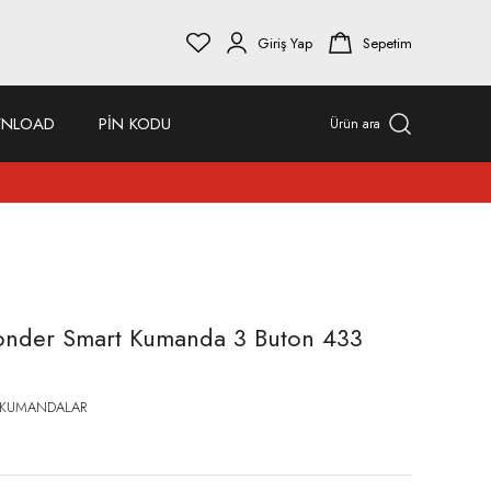
Giriş Yap
Sepetim
NLOAD
PİN KODU
Ürün ara
onder Smart Kumanda 3 Buton 433
 KUMANDALAR