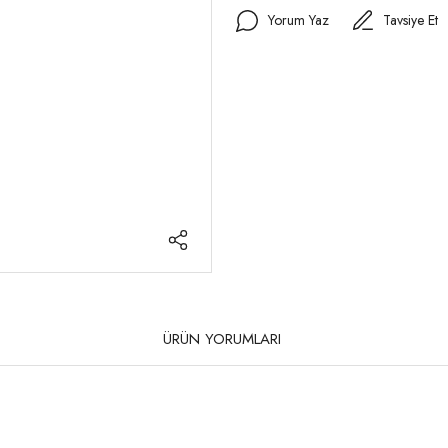
Yorum Yaz
Tavsiye Et
ÜRÜN YORUMLARI
rda yetersiz gördüğünüz noktaları öneri formunu kullanarak tarafımıza iletebilirsi