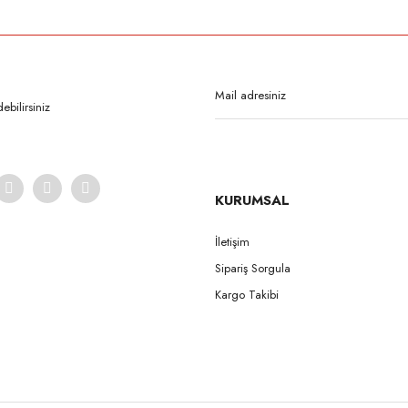
Bu ürüne ilk yorumu siz yapın!
Yorum Yaz
bilirsiniz
KURUMSAL
İletişim
Sipariş Sorgula
Gönder
Kargo Takibi