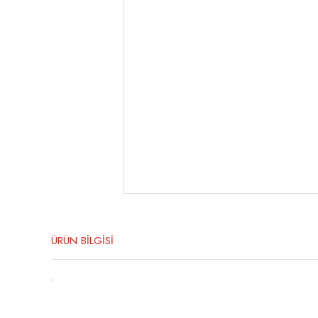
ÜRÜN BİLGİSİ
.
Bu ürünün fiyat bilgisi, resim, ürün açıklamalarında ve diğer konula