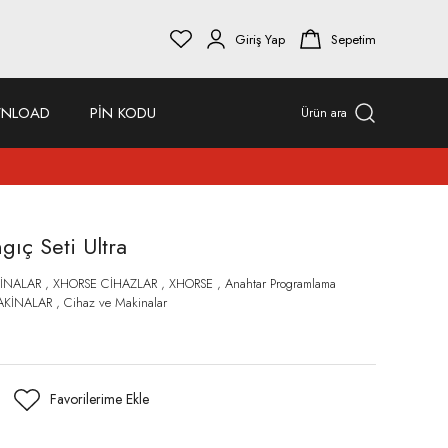
Giriş Yap
Sepetim
NLOAD
PİN KODU
Ürün ara
gıç Seti Ultra
İNALAR
,
XHORSE CİHAZLAR
,
XHORSE
,
Anahtar Programlama
KİNALAR
,
Cihaz ve Makinalar