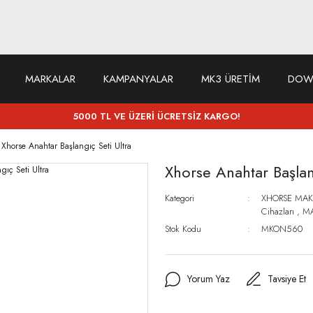
MARKALAR
KAMPANYALAR
MK3 ÜRETİM
DOW
5000 TL VE ÜZERİ ÜCRETSİZ KARGO!
Xhorse Anahtar Başlangıç Seti Ultra
Xhorse Anahtar Başlan
Kategori
XHORSE MAK
Cihazları
,
MA
Stok Kodu
MKON560
Yorum Yaz
Tavsiye Et