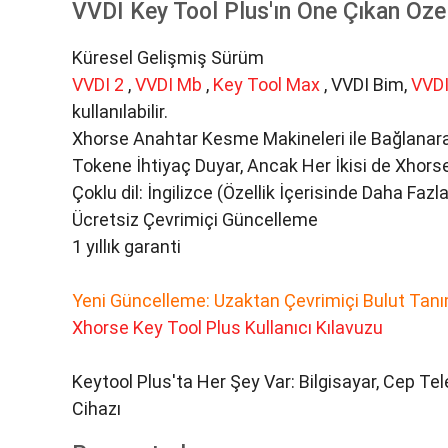
VVDI Key Tool Plus'ın Öne Çıkan Özell
Küresel Gelişmiş Sürüm
VVDI 2
,
VVDI Mb
,
Key Tool Max
, VVDI Bim,
VVDI
kullanılabilir.
Xhorse Anahtar Kesme Makineleri ile Bağlanara
Tokene İhtiyaç Duyar, Ancak Her İkisi de Xhorse
Çoklu dil: İngilizce (Özellik İçerisinde Daha Fazla
Ücretsiz Çevrimiçi Güncelleme
1 yıllık garanti
Yeni Güncelleme: Uzaktan Çevrimiçi Bulut Tanım
Xhorse Key Tool Plus Kullanıcı Kılavuzu
Keytool Plus'ta Her Şey Var: Bilgisayar, Cep Te
Cihazı