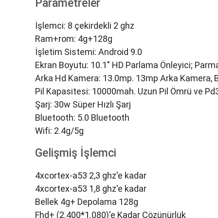
Parametreler
İşlemci: 8 çekirdekli 2 ghz
Ram+rom: 4g+128g
İşletim Sistemi: Android 9.0
Ekran Boyutu: 10.1" HD Parlama Önleyici; Parmak
Arka Hd Kamera: 13.0mp. 13mp Arka Kamera, B
Pil Kapasitesi: 10000mah. Uzun Pil Ömrü ve Pd3
Şarj: 30w Süper Hızlı Şarj
Bluetooth: 5.0 Bluetooth
Wifi: 2.4g/5g
Gelişmiş İşlemci
4xcortex-a53 2,3 ghz'e kadar
4xcortex-a53 1,8 ghz'e kadar
Bellek 4g+ Depolama 128g
Fhd+ (2.400*1.080)'e Kadar Çözünürlük