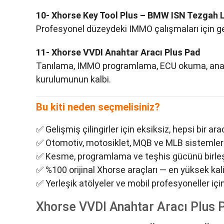
10- Xhorse Key Tool Plus – BMW ISN Tezgah
Profesyonel düzeydeki IMMO çalışmaları için ge
11- Xhorse VVDI Anahtar Aracı Plus Pad
Tanılama, IMMO programlama, ECU okuma, anahtar
kurulumunun kalbi.
Bu kiti neden seçmelisiniz?
✅ Gelişmiş çilingirler için eksiksiz, hepsi bir a
✅ Otomotiv, motosiklet, MQB ve MLB sistemler
✅ Kesme, programlama ve teşhis gücünü birleşt
✅ %100 orijinal Xhorse araçları — en yüksek ka
✅ Yerleşik atölyeler ve mobil profesyoneller için
Xhorse VVDI Anahtar Aracı Plus 