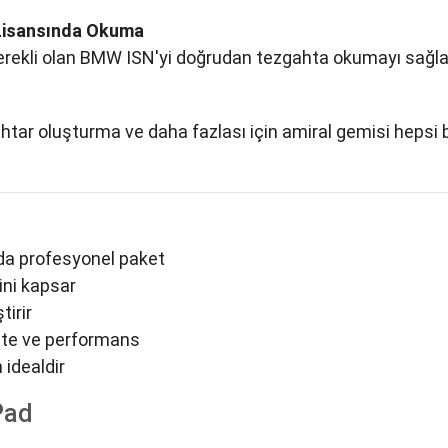
 Lisansında Okuma
rekli olan BMW ISN'yi doğrudan tezgahta okumayı sağlaya
 oluşturma ve daha fazlası için amiral gemisi hepsi bir 
rada profesyonel paket
ini kapsar
irir
lite ve performans
 idealdir
Pad