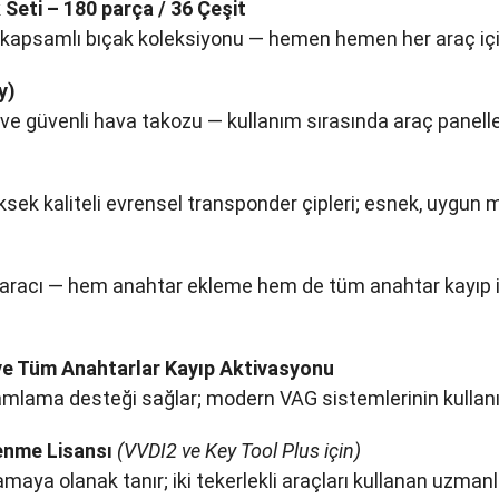
Seti – 180 parça / 36 Çeşit
 kapsamlı bıçak koleksiyonu — hemen hemen her araç için
y)
ve güvenli hava takozu — kullanım sırasında araç panelleri
yüksek kaliteli evrensel transponder çipleri; esnek, uygun 
aracı — hem anahtar ekleme hem de tüm anahtar kayıp işl
e Tüm Anahtarlar Kayıp Aktivasyonu
mlama desteği sağlar; modern VAG sistemlerinin kullanımı
enme Lisansı
(VVDI2 ve Key Tool Plus için)
a olanak tanır; iki tekerlekli araçları kullanan uzmanlar 