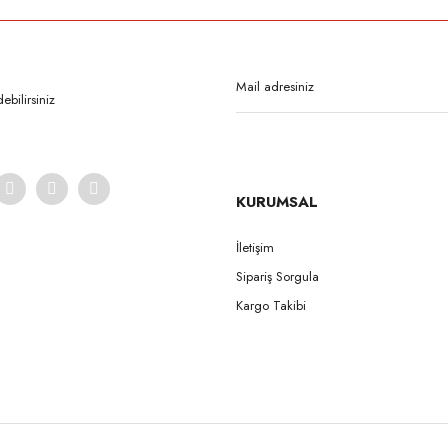
Bu ürüne ilk yorumu siz yapın!
Yorum Yaz
bilirsiniz
KURUMSAL
İletişim
Sipariş Sorgula
Gönder
Kargo Takibi