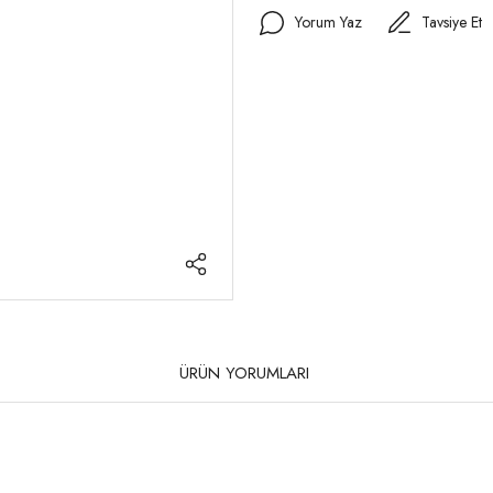
Yorum Yaz
Tavsiye Et
ÜRÜN YORUMLARI
rda yetersiz gördüğünüz noktaları öneri formunu kullanarak tarafımıza iletebilirsi