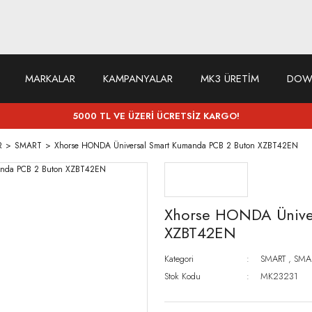
MARKALAR
KAMPANYALAR
MK3 ÜRETİM
DOW
5000 TL VE ÜZERİ ÜCRETSİZ KARGO!
R
SMART
Xhorse HONDA Üniversal Smart Kumanda PCB 2 Buton XZBT42EN
Xhorse HONDA Üniver
XZBT42EN
Kategori
SMART
,
SMA
Stok Kodu
MK23231