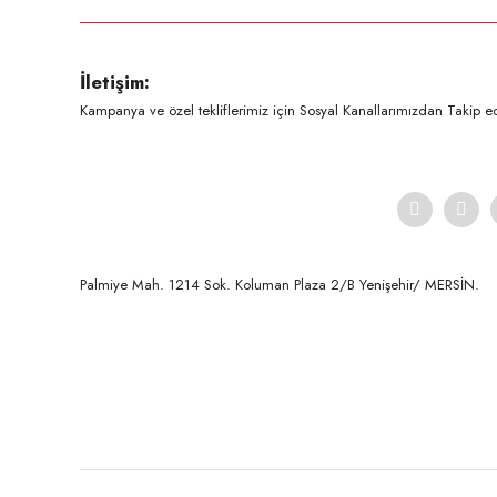
Ürün resmi kalitesiz, bozuk veya görüntülenemiyor.
İletişim:
Ürün açıklamasında eksik bilgiler bulunuyor.
Kampanya ve özel tekliflerimiz için Sosyal Kanallarımızdan Takip ede
Ürün bilgilerinde hatalar bulunuyor.
Ürün fiyatı diğer sitelerden daha pahalı.
Bu ürüne benzer farklı alternatifler olmalı.
Palmiye Mah. 1214 Sok. Koluman Plaza 2/B Yenişehir/ MERSİN.ㅤㅤㅤㅤㅤㅤㅤㅤㅤㅤㅤㅤㅤㅤㅤㅤㅤㅤㅤㅤㅤㅤㅤㅤㅤㅤㅤㅤㅤㅤㅤㅤㅤㅤㅤ ㅤㅤㅤㅤㅤㅤㅤㅤㅤㅤ