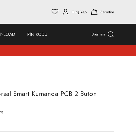
Giriş Yap
Sepetim
NLOAD
PİN KODU
Ürün ara
sal Smart Kumanda PCB 2 Buton
RT