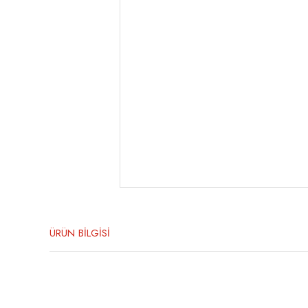
ÜRÜN BİLGİSİ
Bu ürünün fiyat bilgisi, resim, ürün açıklamalarında ve diğer konula
Görüş ve önerileriniz için teşekkür ederiz.