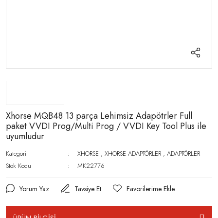
Xhorse MQB48 13 parça Lehimsiz Adapötrler Full
paket VVDI Prog/Multi Prog / VVDI Key Tool Plus ile
uyumludur
Kategori
XHORSE
,
XHORSE ADAPTÖRLER
,
ADAPTÖRLER
Stok Kodu
MK22776
Yorum Yaz
Tavsiye Et