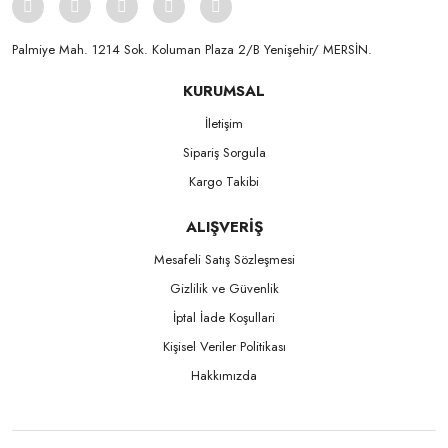
Palmiye Mah. 1214 Sok. Koluman Plaza 2/B Yenişehir/ MERSİN.ㅤㅤㅤㅤㅤㅤㅤㅤㅤㅤㅤㅤㅤㅤㅤㅤㅤㅤㅤㅤㅤㅤㅤㅤㅤㅤㅤㅤㅤㅤㅤㅤㅤㅤㅤ ㅤㅤㅤㅤㅤㅤㅤㅤㅤㅤ
KURUMSAL
İletişim
Sipariş Sorgula
Kargo Takibi
ALIŞVERİŞ
Mesafeli Satış Sözleşmesi
Gizlilik ve Güvenlik
İptal İade Koşullari
Kişisel Veriler Politikası
Hakkımızda