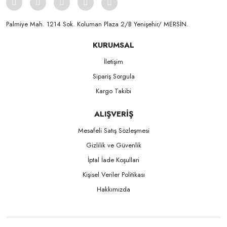
Palmiye Mah. 1214 Sok. Koluman Plaza 2/B Yenişehir/ MERSİN.ㅤㅤㅤㅤㅤㅤㅤㅤㅤㅤㅤㅤㅤㅤㅤㅤㅤㅤㅤㅤㅤㅤㅤㅤㅤㅤㅤㅤㅤㅤㅤㅤㅤㅤㅤ ㅤㅤㅤㅤㅤㅤㅤㅤㅤㅤ
KURUMSAL
İletişim
Sipariş Sorgula
Kargo Takibi
ALIŞVERİŞ
Mesafeli Satış Sözleşmesi
Gizlilik ve Güvenlik
İptal İade Koşullari
Kişisel Veriler Politikası
Hakkımızda