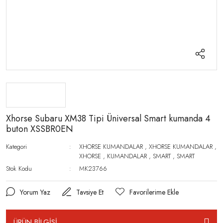
Xhorse Subaru XM38 Tipi Üniversal Smart kumanda 4
buton XSSBR0EN
Kategori
XHORSE KUMANDALAR
,
XHORSE KUMANDALAR
,
XHORSE
,
KUMANDALAR
,
SMART
,
SMART
Stok Kodu
MK23766
Yorum Yaz
Tavsiye Et
ÜRÜN BİLGİSİ