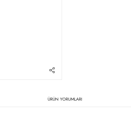
ÜRÜN YORUMLARI
rda yetersiz gördüğünüz noktaları öneri formunu kullanarak tarafımıza iletebilirsi