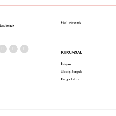
Bu ürüne ilk yorumu siz yapın!
Yorum Yaz
bilirsiniz
KURUMSAL
İletişim
Sipariş Sorgula
Gönder
Kargo Takibi