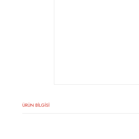
ÜRÜN BİLGİSİ
Bu ürünün fiyat bilgisi, resim, ürün açıklamalarında ve diğer konula
Görüş ve önerileriniz için teşekkür ederiz.