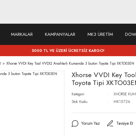
MARKALAR
KAMPANYALAR
MK3 ÜRETİM
DOW
5000 TL VE ÜZERİ ÜCRETSİZ KARGO!
R
Xhorse VVDI Key Tool VVDI2 Anahtarlı Kumanda 3 buton Toyota Tipi XKTO03EN
Xhorse VVDI Key Too
Toyota Tipi XKTO03
Kategori
XHORSE KU
Stok Kodu
MK15726
Yorum Yaz
Tavsiye Et