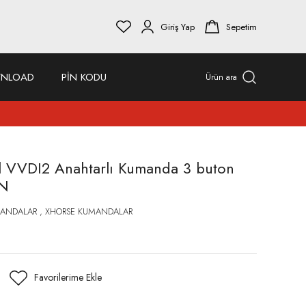
Giriş Yap
Sepetim
NLOAD
PİN KODU
Ürün ara
l VVDI2 Anahtarlı Kumanda 3 buton
EN
MANDALAR
,
XHORSE KUMANDALAR