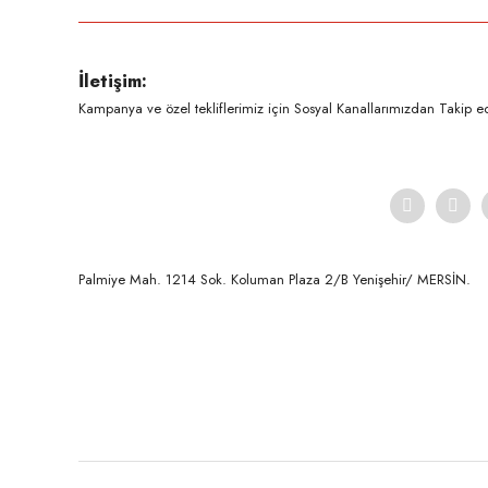
Ürün resmi kalitesiz, bozuk veya görüntülenemiyor.
İletişim:
Ürün açıklamasında eksik bilgiler bulunuyor.
Kampanya ve özel tekliflerimiz için Sosyal Kanallarımızdan Takip ede
Ürün bilgilerinde hatalar bulunuyor.
Ürün fiyatı diğer sitelerden daha pahalı.
Bu ürüne benzer farklı alternatifler olmalı.
Palmiye Mah. 1214 Sok. Koluman Plaza 2/B Yenişehir/ MERSİN.ㅤㅤㅤㅤㅤㅤㅤㅤㅤㅤㅤㅤㅤㅤㅤㅤㅤㅤㅤㅤㅤㅤㅤㅤㅤㅤㅤㅤㅤㅤㅤㅤㅤㅤㅤ ㅤㅤㅤㅤㅤㅤㅤㅤㅤㅤ