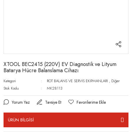
XTOOL BEC2415 (220V) EV Diagnostik ve Lityum
Batarya Hücre Balanslama Cihazı
Kategori
ROT BALANS VE SERVIS EKIPMANLARI
,
Diğer
Stok Kodu
MK28113
Yorum Yaz
Tavsiye Et
ÜRÜN BİLGİSİ