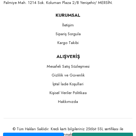
Palmiye Mah. 1214 Sok. Koluman Plaza 2/B Yenişehir/ MERSİN.ㅤㅤㅤㅤㅤㅤㅤㅤㅤㅤㅤㅤㅤㅤㅤㅤㅤㅤㅤㅤㅤㅤㅤㅤㅤㅤㅤㅤㅤㅤㅤㅤㅤㅤㅤ ㅤㅤㅤㅤㅤㅤㅤㅤㅤㅤ
KURUMSAL
İletişim
Sipariş Sorgula
Kargo Takibi
ALIŞVERİŞ
Mesafeli Satış Sözleşmesi
Gizlilik ve Güvenlik
İptal İade Koşullari
Kişisel Veriler Politikası
Hakkımızda
© Tüm Hakları Saklıdır. Kredi kartı bilgileriniz 256bit SSL sertifikası ile
korunmaktadır.