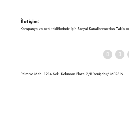
Ürün resmi kalitesiz, bozuk veya görüntülenemiyor.
İletişim:
Ürün açıklamasında eksik bilgiler bulunuyor.
Kampanya ve özel tekliflerimiz için Sosyal Kanallarımızdan Takip ede
Ürün bilgilerinde hatalar bulunuyor.
Ürün fiyatı diğer sitelerden daha pahalı.
Bu ürüne benzer farklı alternatifler olmalı.
Palmiye Mah. 1214 Sok. Koluman Plaza 2/B Yenişehir/ MERSİN.ㅤㅤㅤㅤㅤㅤㅤㅤㅤㅤㅤㅤㅤㅤㅤㅤㅤㅤㅤㅤㅤㅤㅤㅤㅤㅤㅤㅤㅤㅤㅤㅤㅤㅤㅤ ㅤㅤㅤㅤㅤㅤㅤㅤㅤㅤ