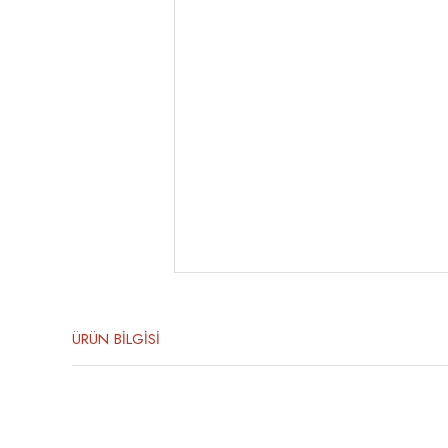
ÜRÜN BİLGİSİ
Bu ürünün fiyat bilgisi, resim, ürün açıklamalarında ve diğer konula
Görüş ve önerileriniz için teşekkür ederiz.