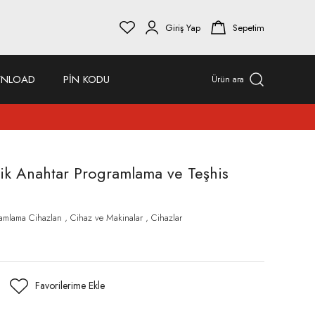
Giriş Yap
Sepetim
NLOAD
PİN KODU
Ürün ara
tik Anahtar Programlama ve Teşhis
amlama Cihazları
,
Cihaz ve Makinalar
,
Cihazlar