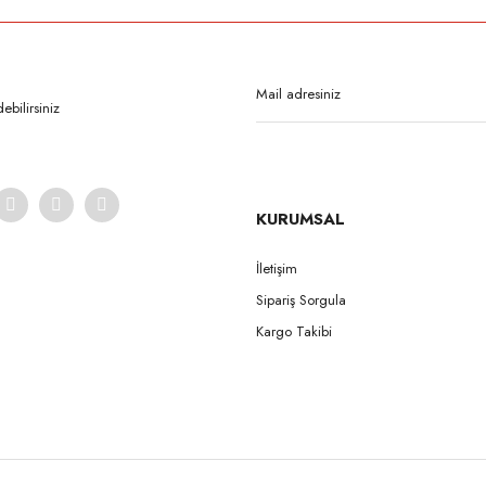
Bu ürüne ilk yorumu siz yapın!
Yorum Yaz
bilirsiniz
KURUMSAL
İletişim
Sipariş Sorgula
Gönder
Kargo Takibi