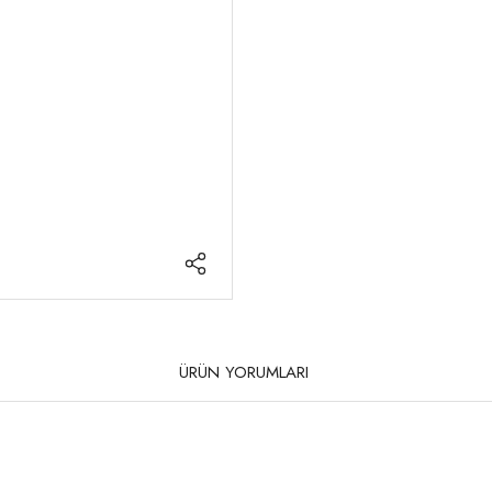
ÜRÜN YORUMLARI
rda yetersiz gördüğünüz noktaları öneri formunu kullanarak tarafımıza iletebilirsi