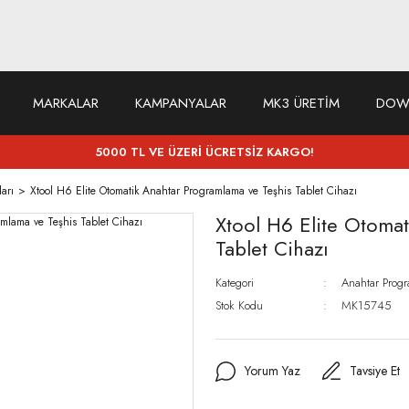
MARKALAR
KAMPANYALAR
MK3 ÜRETİM
DOW
5000 TL VE ÜZERİ ÜCRETSİZ KARGO!
arı
Xtool H6 Elite Otomatik Anahtar Programlama ve Teşhis Tablet Cihazı
Xtool H6 Elite Otoma
Tablet Cihazı
Kategori
Anahtar Progr
Stok Kodu
MK15745
Yorum Yaz
Tavsiye Et