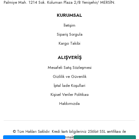
Palmiye Mah. 1214 Sok. Koluman Plaza 2/B Yenişehir/ MERSİN.ㅤㅤㅤㅤㅤㅤㅤㅤㅤㅤㅤㅤㅤㅤㅤㅤㅤㅤㅤㅤㅤㅤㅤㅤㅤㅤㅤㅤㅤㅤㅤㅤㅤㅤㅤ ㅤㅤㅤㅤㅤㅤㅤㅤㅤㅤ
KURUMSAL
İletişim
Sipariş Sorgula
Kargo Takibi
ALIŞVERİŞ
Mesafeli Satış Sözleşmesi
Gizlilik ve Güvenlik
İptal İade Koşullari
Kişisel Veriler Politikası
Hakkımızda
© Tüm Hakları Saklıdır. Kredi kartı bilgileriniz 256bit SSL sertifikası ile
korunmaktadır.