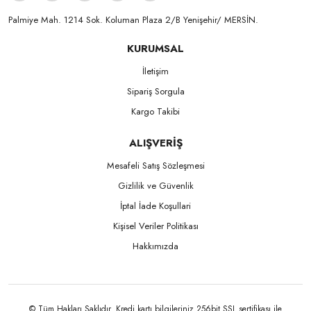
Palmiye Mah. 1214 Sok. Koluman Plaza 2/B Yenişehir/ MERSİN.ㅤㅤㅤㅤㅤㅤㅤㅤㅤㅤㅤㅤㅤㅤㅤㅤㅤㅤㅤㅤㅤㅤㅤㅤㅤㅤㅤㅤㅤㅤㅤㅤㅤㅤㅤ ㅤㅤㅤㅤㅤㅤㅤㅤㅤㅤ
KURUMSAL
İletişim
Sipariş Sorgula
Kargo Takibi
ALIŞVERİŞ
Mesafeli Satış Sözleşmesi
Gizlilik ve Güvenlik
İptal İade Koşullari
Kişisel Veriler Politikası
Hakkımızda
© Tüm Hakları Saklıdır. Kredi kartı bilgileriniz 256bit SSL sertifikası ile