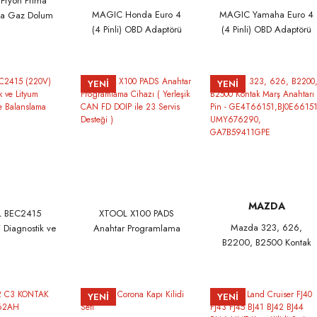
ryon Prima
MAGIC Honda Euro 4
MAGIC Yamaha Euro 4
ma Gaz Dolum
(4 Pinli) OBD Adaptörü
(4 Pinli) OBD Adaptörü
ı (R134a )
(MMS03.005)
(MMS03.006)
YENİ
YENİ
MAZDA
 BEC2415
XTOOL X100 PADS
Mazda 323, 626,
 Diagnostik ve
Anahtar Programlama
B2200, B2500 Kontak
atarya Hücre
Cihazı ( Yerleşik CAN FD
Marş Anahtarı 6 Pin -
lama Cihazı
DOIP ile 23 Servis
GE4T66151,BJ0E66151,
Desteği )
UMY676290,
YENİ
YENİ
GA7B59411GPE