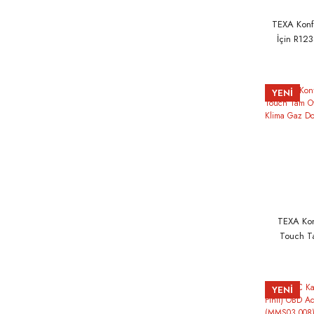
TEXA Konf
İçin R12
Gaz Ki
YENİ
TEXA Kon
Touch T
R134a Kli
Ma
YENİ