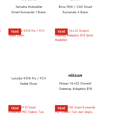
Yamaha Motosiklet
Bmw FEM / CAS Smart
Smart Kumanda 1 Buton
Kumanda 4 Buton
433MHz B2T-H6261-01
315mhz
YENİ
YENİ
NİSSAN
Lonsdor K518 Pro / FCV
Nissan 16+32 Güvenli
Yedek Ekran
Gateway Adaptörü B18
Şasili Modeller)
YENİ
YENİ