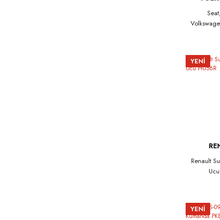
Seat
Volkswage
Anahtarı 
YENİ
RE
Renault S
Ucu
YENİ