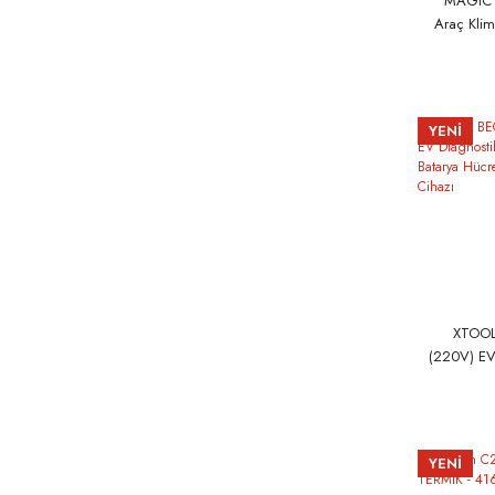
MAGIC F
Araç Kli
Cihaz
YENİ
XTOOL
(220V) EV
Lityum B
Balans
YENİ