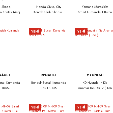
, Skoda,
Honda Civic, City
Yamaha Motosiklet
n Kontak Marş
Kontak Kilidi Silindiri -
Smart Kumanda 1 Buton
- 5Q0905865A
0635OTM6B01 - 0635
433MHz B2T-H6261-01
OTFOP81 -
CI1513023011
YENİ
YENİ
NAULT
RENAULT
HYUNDAI
ustalı Kumanda
Renault Sustalı Kumanda
KD Hyundai / Kia
 HU56R
Ucu HU136
Anahtar Ucu KK12 ( 156
)
YENİ
YENİ