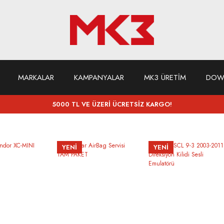
MARKALAR
KAMPANYALAR
MK3 ÜRETİM
DOW
5000 TL VE ÜZERİ ÜCRETSİZ KARGO!
YENİ
YENİ