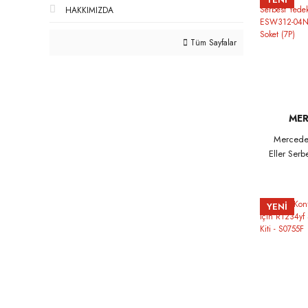
433.92Mh
HAKKIMIZDA
Tüm Sayfalar
ME
Mercede
Eller Ser
Modülü E
BE3 312
YENİ