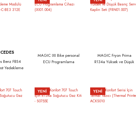
z Beyaz Renk
RCEDES
MAGIC IXI Bike personal
MAGIC Fryon Prima
s Benz FBS4
ECU Programlama
R134a Yüksek ve Düşük
best Yedekleme
Cihazı (IXI01.004)
Basınç Servis Kaplin Seti
SW312-04N-C-
(FRN01.007)
E Soket (7P)
YENİ
YENİ