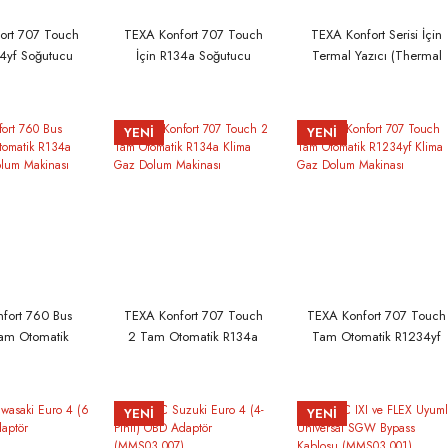
ort 707 Touch
TEXA Konfort 707 Touch
TEXA Konfort Serisi İçin
34yf Soğutucu
İçin R134a Soğutucu
Termal Yazıcı (Thermal
ti - S0755F
Gaz Kiti - S0755E
Printer) ACKS010
YENİ
YENİ
fort 760 Bus
TEXA Konfort 707 Touch
TEXA Konfort 707 Touch
am Otomatik
2 Tam Otomatik R134a
Tam Otomatik R1234yf
ma Gaz Dolum
Klima Gaz Dolum
Klima Gaz Dolum
kinası
Makinası
Makinası
YENİ
YENİ