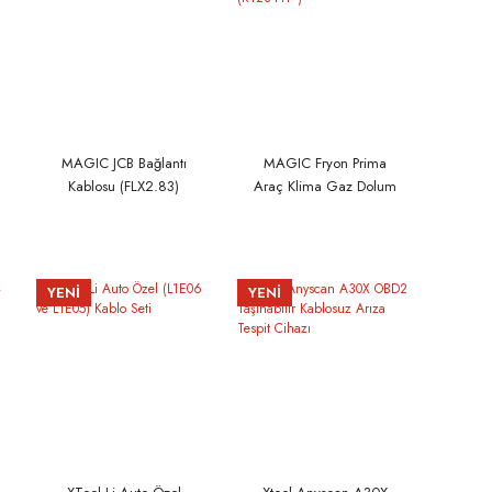
MAGIC JCB Bağlantı
MAGIC Fryon Prima
Kablosu (FLX2.83)
Araç Klima Gaz Dolum
Cihazı (R1234YF )
YENİ
YENİ