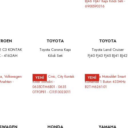
TROEN
TOYOTA
TOYOTA
C2 C3 KONTAK
Toyota Corona Kapı
Toyota Land Cruiser
 - 4162AH
Kilidi Seti
FJ40 FJ43 FJ45 BJ41 BJ42
BJ44 BJ46 HJ47 Kapı
Kilidi Seti - 6900590316
YENİ
YENİ
SWAGEN
HONDA
YAMAHA