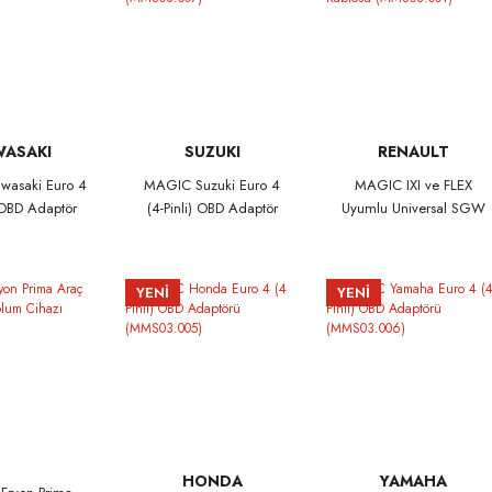
WASAKI
SUZUKI
RENAULT
asaki Euro 4
MAGIC Suzuki Euro 4
MAGIC IXI ve FLEX
) OBD Adaptör
(4-Pinli) OBD Adaptör
Uyumlu Universal SGW
03.008)
(MMS03.007)
Bypass Kablosu
(MMS03.001)
YENİ
YENİ
HONDA
YAMAHA