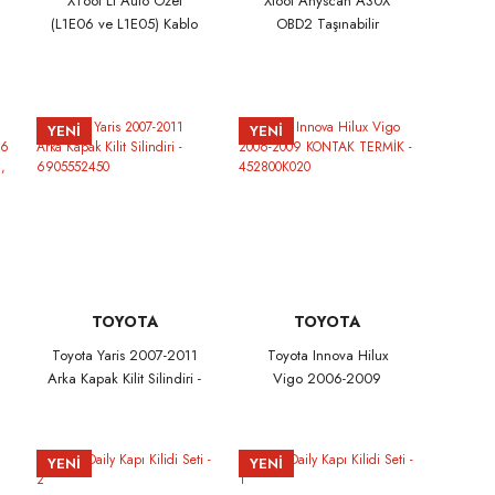
XTool Li Auto Özel
Xtool Anyscan A30X
(L1E06 ve L1E05) Kablo
OBD2 Taşınabilir
Seti
Kablosuz Arıza Tespit
Cihazı
YENİ
YENİ
TOYOTA
TOYOTA
Toyota Yaris 2007-2011
Toyota Innova Hilux
Arka Kapak Kilit Silindiri -
Vigo 2006-2009
6905552450
KONTAK TERMİK -
452800K020
YENİ
YENİ