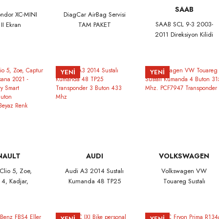
SAAB
ondor XC-MINI
DiagCar AirBag Servisi
SAAB SCL 9-3 2003-
 II Ekran
TAM PAKET
2011 Direksiyon Kilidi
Sesli Emulatörü
YENİ
YENİ
NAULT
AUDI
VOLKSWAGEN
Clio 5, Zoe,
Audi A3 2014 Sustalı
Volkswagen VW
 4, Kadjar,
Kumanda 48 TP25
Touareg Sustalı
2021 - 2026
Transponder 3 Buton
Kumanda 4 Buton 315
mity Smart
433 Mhz
Mhz. PCF7947
a 4 Buton
Transponder
YENİ
YENİ