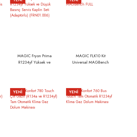
uygundur
MAGIC Fryon Prima
MAGIC FLK10 Kit
R1234yf Yüksek ve
Universal MAGBench
Düşük Basınç Servis
FULL
Kaplin Seti (Adaptörlü)
(FRN01.006)
YENİ
YENİ