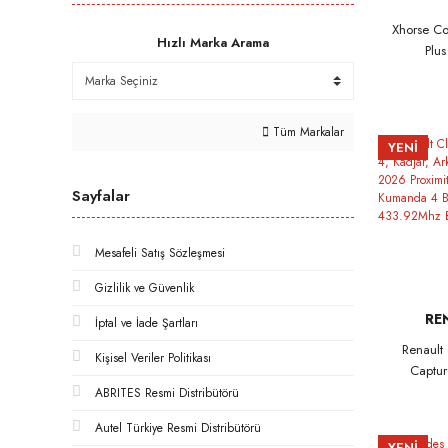
Xhorse C
Hızlı Marka Arama
Plus
Tüm Markalar
YENİ
Sayfalar
Mesafeli Satış Sözleşmesi
Gizlilik ve Güvenlik
RE
İptal ve İade Şartları
Renault 
Kişisel Veriler Politikası
Captur
Arkana 
ABRITES Resmi Distribütörü
Proxi
Autel Türkiye Resmi Distribütörü
Kumand
YENİ