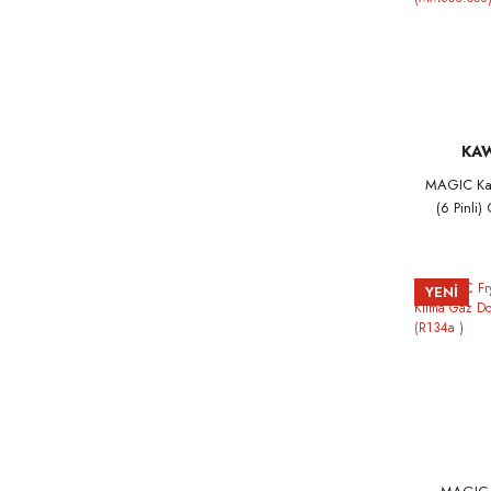
KA
MAGIC Kaw
(6 Pinli
(MMS
YENİ