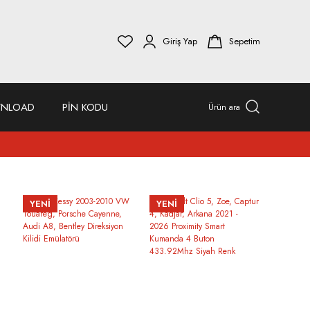
Giriş Yap
Sepetim
NLOAD
PİN KODU
Ürün ara
YENİ
YENİ