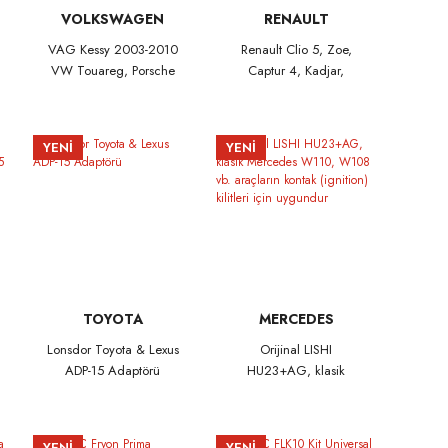
VOLKSWAGEN
RENAULT
VAG Kessy 2003-2010
Renault Clio 5, Zoe,
VW Touareg, Porsche
Captur 4, Kadjar,
Cayenne, Audi A8,
Arkana 2021 - 2026
Bentley Direksiyon Kilidi
Proximity Smart
Emülatörü
Kumanda 4 Buton
YENİ
YENİ
433.92Mhz Siyah Renk
TOYOTA
MERCEDES
Lonsdor Toyota & Lexus
Orijinal LISHI
ADP-15 Adaptörü
HU23+AG, klasik
Mercedes W110, W108
vb. araçların kontak
(ignition) kilitleri için
YENİ
YENİ