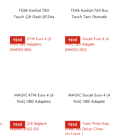
TEXA Konfort 780
TEXA Konfort 760 Bus
Touch Çift Gazlı (R134a
Touch Tam Otomatik
ve R1234yf) Tam
R1234yf Klima Gaz
Otomatik Klima Gaz
Dolum Makinası
Dolum Makinası
YENİ
YENİ
MAGIC KTM Euro 4 (6
MAGIC Ducati Euro 4 (4
Pinli) OBD Adaptörü
Pinli) OBD Adaptör
(MMS03.004)
(MMS03.003)
YENİ
YENİ